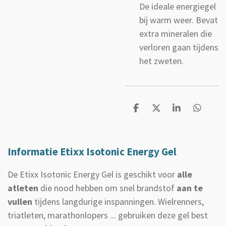
De ideale energiegel
bij warm weer. Bevat
extra mineralen die
verloren gaan tijdens
het zweten.
D
D
S
D
e
e
h
e
l
e
a
l
e
l
r
e
n
e
n
Informatie Etixx Isotonic Energy Gel
De Etixx Isotonic Energy Gel is geschikt voor
alle
atleten
die nood hebben om snel brandstof
aan te
vullen
tijdens langdurige inspanningen. Wielrenners,
triatleten, marathonlopers ... gebruiken deze gel best