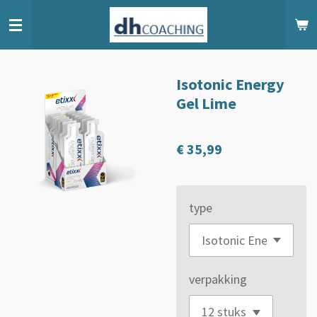
Ga
direct
naar
de
Isotonic Energy
hoofdinhoud
Gel Lime
€ 35,99
type
verpakking