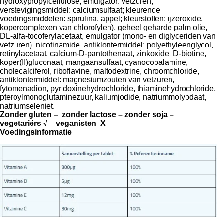
hydroxypropylcellulose; emulgator: vetzuren;
verstevigingsmiddel: calciumsulfaat; kleurende
voedingsmiddelen: spirulina, appel; kleurstoffen: ijzeroxide,
kopercomplexen van chlorofylen), geheel geharde palm olie,
DL-alfa-tocoferylacetaat, emulgator (mono- en diglyceriden van
vetzuren), nicotinamide, antiklontermiddel: polyethyleenglycol,
retinylacetaat, calcium-D-pantothenaat, zinkoxide, D-biotine,
koper(II)gluconaat, mangaansulfaat, cyanocobalamine,
cholecalciferol, riboflavine, maltodextrine, chroomchloride,
antiklontermiddel: magnesiumzouten van vetzuren,
fytomenadion, pyridoxinehydrochloride, thiaminehydrochloride,
pteroylmonoglutaminezuur, kaliumjodide, natriummolybdaat,
natriumseleniet.
Zonder gluten – zonder lactose – zonder soja –
vegetariërs √ – veganisten X
Voedingsinformatie