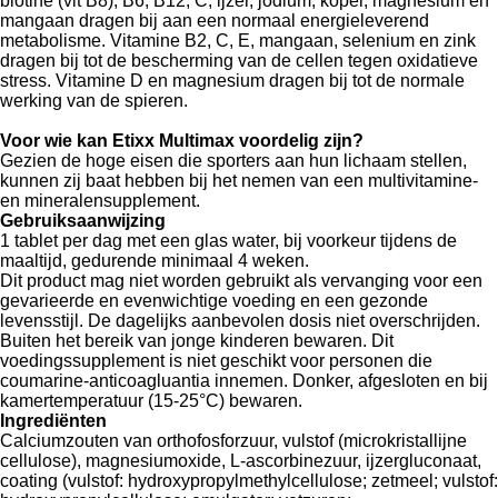
biotine (vit B8), B6, B12, C, ijzer, jodium, koper, magnesium en
mangaan dragen bij aan een normaal energieleverend
metabolisme. Vitamine B2, C, E, mangaan, selenium en zink
dragen bij tot de bescherming van de cellen tegen oxidatieve
stress. Vitamine D en magnesium dragen bij tot de normale
werking van de spieren.
Voor wie kan Etixx Multimax voordelig zijn?
Gezien de hoge eisen die sporters aan hun lichaam stellen,
kunnen zij baat hebben bij het nemen van een multivitamine-
en mineralensupplement.
Gebruiksaanwijzing
1 tablet per dag met een glas water, bij voorkeur tijdens de
maaltijd, gedurende minimaal 4 weken.
Dit product mag niet worden gebruikt als vervanging voor een
gevarieerde en evenwichtige voeding en een gezonde
levensstijl. De dagelijks aanbevolen dosis niet overschrijden.
Buiten het bereik van jonge kinderen bewaren. Dit
voedingssupplement is niet geschikt voor personen die
coumarine-anticoagluantia innemen. Donker, afgesloten en bij
kamertemperatuur (15-25°C) bewaren.
Ingrediënten
Calciumzouten van orthofosforzuur, vulstof (microkristallijne
cellulose), magnesiumoxide, L-ascorbinezuur, ijzergluconaat,
coating (vulstof: hydroxypropylmethylcellulose; zetmeel; vulstof: