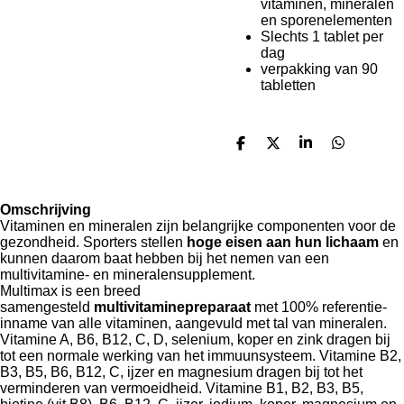
vitaminen, mineralen
en sporenelementen
Slechts 1 tablet per
dag
verpakking van 90
tabletten
D
D
S
D
e
e
h
e
l
e
a
l
e
l
r
e
n
e
n
Omschrijving
Vitaminen en mineralen zijn belangrijke componenten voor de
gezondheid. Sporters stellen
hoge eisen aan hun lichaam
en
kunnen daarom baat hebben bij het nemen van een
multivitamine- en mineralensupplement.
Multimax is een breed
samengesteld
multivitaminepreparaat
met 100% referentie-
inname van alle vitaminen, aangevuld met tal van mineralen.
Vitamine A, B6, B12, C, D, selenium, koper en zink dragen bij
tot een normale werking van het immuunsysteem. Vitamine B2,
B3, B5, B6, B12, C, ijzer en magnesium dragen bij tot het
verminderen van vermoeidheid. Vitamine B1, B2, B3, B5,