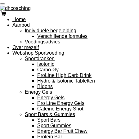
Ga
direct
naar
Home
de
Aanbod
hoofdinhoud
Individuele begeleiding
Verschillende formules
Voedingsadvies
Over mezelf
Webshop Sportvoeding
Sportdranken
Isotonic
Carbo-Gy
ProLine High Carb Drink
Hydro & Isotonic Tabletten
Bidons
Energy Gels
Energy Gels
Pro Line Energy Gels
Cafeïne Energy Shot
Sport Bars & Gummies
Sport Bars
Sport Gummies
Energy Bar Fruit Chew
Protein Bar