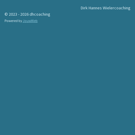
b
e
s
Dirk Hannes Wielercoaching
o
d
A
© 2023 - 2026 dhcoaching
o
I
p
k
n
p
Powered by
JouwWeb