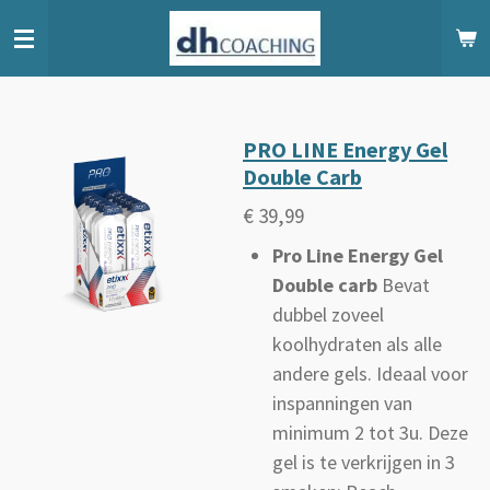
Ga
direct
naar
de
hoofdinhoud
PRO LINE Energy Gel
Double Carb
€ 39,99
Pro Line Energy Gel
Double carb
Bevat
dubbel zoveel
koolhydraten als alle
andere gels. Ideaal voor
inspanningen van
minimum 2 tot 3u. Deze
gel is te verkrijgen in 3