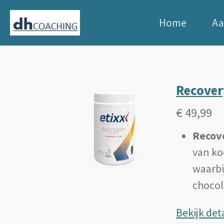
Ga
Home
A
direct
naar
de
hoofdinhoud
Recover
€ 49,99
Recov
van ko
waarbi
chocol
Bekijk deta