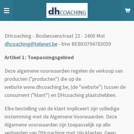
Ga
direct
naar
de
DHcoaching - Bosbessenstraat 22 - 2400 Mol
hoofdinhoud
dhcoaching@telenet.be
- btw BEBE0794783059
Artikel 1: Toepassingsgebied
Deze algemene voorwaarden regelen de verkoop van
producten ("producten") die op de
website www.dhcoaching.be
,
(de "website") tussen de
consument ("klant") en DHcoaching plaatshebben.
Elke bestelling van de klant impliceert zijn volledige
instemming met de Algemene Voorwaarden. Deze
Algemene voorwaarden zijn toepasselijk op alle
verbanden van DHcoaching met zijn klanten. Geen