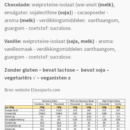
Chocolade:
weiproteïne-isolaat (wei-eiwit
(melk)
,
emulgator: sojalecithine
(soja)
) - cacaopoeder -
aroma
(melk)
- verdikkingsmiddelen: xanthaangom,
guargom - zoetstof: sucralose.
Vanille:
weiproteïne-isolaat
(soja, melk)
- aroma:
vanillesmaak - verdikkingsmiddelen: xanthaangom,
guargom - zoetstof: sucralose.
Zonder gluten – bevat lactose – bevat soja –
vegetariërs √ – veganisten x
Bron: website Etixxsports.com