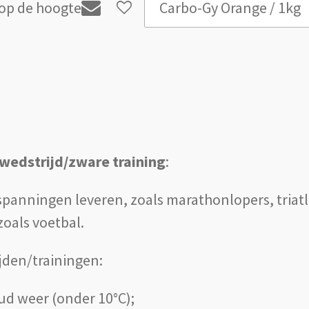
op de hoogte
 wedstrijd/zware training
:
spanningen leveren, zoals marathonlopers, triatl
oals voetbal.
jden/trainingen:
oud weer (onder 10°C);