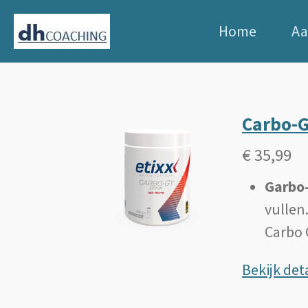
Ga
Home
A
direct
naar
de
hoofdinhoud
Carbo-
€ 35,99
Garbo
vullen.
Carbo 
Bekijk deta